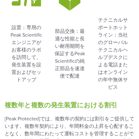
テクニカルサ
設置：専用の
ポートホット
部品交換：最
Peak Scientific
ライン：当社
適な性能と長
エンジニアが
のグローバル
い耐用期間を
お客様のラボ
テクニカルヘ
保証するPeak
を訪問して、
ルプデスクに
Scientificの純
発生装置を設
よる電話また
正部品を速達
置およびセッ
はオンライン
便で配達
トアップ
の年中無休サ
ビス
複数年と複数の発生装置における割引
[Peak Protected]では、複数年の契約には割引をご提供して
います。複数年契約により、年間料金の上昇を心配するこ
となく、数年間にわたって運転コストを管理することがで