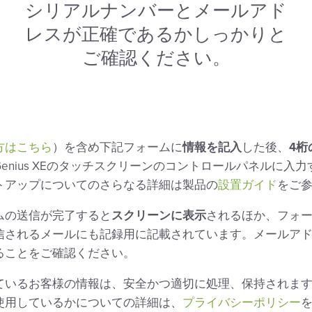
シリアルナンバーとメールアド
レスが正確であるかしっかりと
ご確認ください。
方はこちら
）を含め下記フォームに
情報を記入
した後、
4
桁
enius XEのタッチスクリーンのコントロールパネルに入
トアップについてのさらなる詳細は製品の
設置ガイド
をご
ムの送信が完了すると
スクリーンに表示
されるほか、フォ
信されるメールにも記録用に記載されています。メールア
ることをご確認ください。
ているお客様の情報は、安全かつ適切に処理、保持されま
使用しているかについての詳細は、
プライバシーポリシー