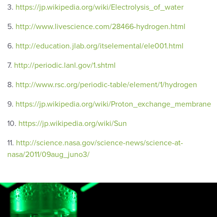
3.
https://jp.wikipedia.org/wiki/Electrolysis_of_water
5.
http://www.livescience.com/28466-hydrogen.html
6.
http://education.jlab.org/itselemental/ele001.html
7.
http://periodic.lanl.gov/1.shtml
8.
http://www.rsc.org/periodic-table/element/1/hydrogen
9.
https://jp.wikipedia.org/wiki/Proton_exchange_membrane
10.
https://jp.wikipedia.org/wiki/Sun
11.
http://science.nasa.gov/science-news/science-at-
nasa/2011/09aug_juno3/