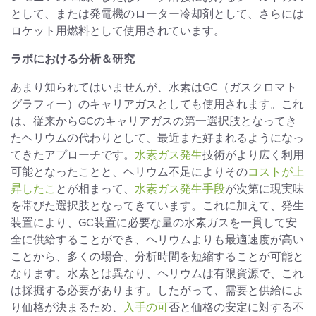
として、または発電機のローター冷却剤として、さらには
ロケット用燃料として使用されています。
ラボにおける分析＆研究
あまり知られてはいませんが、水素はGC（ガスクロマト
グラフィー）のキャリアガスとしても使用されます。これ
は、従来からGCのキャリアガスの第一選択肢となってき
たヘリウムの代わりとして、最近また好まれるようになっ
てきたアプローチです。
水素ガス発生
技術がより広く利用
可能となったことと、ヘリウム不足によりその
コストが上
昇したこ
とが相まって、
水素ガス発生手段
が次第に現実味
を帯びた選択肢となってきています。これに加えて、発生
装置により、GC装置に必要な量の水素ガスを一貫して安
全に供給することができ、ヘリウムよりも最適速度が高い
ことから、多くの場合、分析時間を短縮することが可能と
なります。水素とは異なり、ヘリウムは有限資源で、これ
は採掘する必要があります。したがって、需要と供給によ
り価格が決まるため、
入手の可
否と価格の安定に対する不