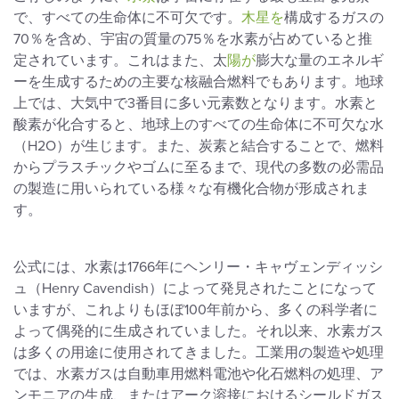
で、すべての生命体に不可欠です。
木星を
構成するガスの
70％を含め、宇宙の質量の75％を水素が占めていると推
定されています。これはまた、太
陽が
膨大な量のエネルギ
ーを生成するための主要な核融合燃料でもあります。地球
上では、大気中で3番目に多い元素数となります。水素と
酸素が化合すると、地球上のすべての生命体に不可欠な水
（H2O）が生じます。また、炭素と結合することで、燃料
からプラスチックやゴムに至るまで、現代の多数の必需品
の製造に用いられている様々な有機化合物が形成されま
す。
公式には、水素は1766年にヘンリー・キャヴェンディッシ
ュ（Henry Cavendish）によって発見されたことになって
いますが、これよりもほぼ100年前から、多くの科学者に
よって偶発的に生成されていました。それ以来、水素ガス
は多くの用途に使用されてきました。工業用の製造や処理
では、水素ガスは自動車用燃料電池や化石燃料の処理、ア
ンモニアの生成、またはアーク溶接におけるシールドガス