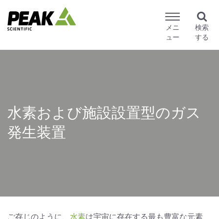
メニ
検索
ュー
する
水素および施設設置型のガス
発生装置
ご存じのように、
水素
は宇宙に存在する最も豊富な元素