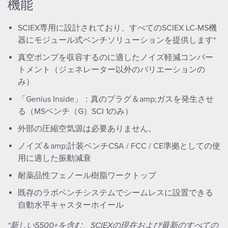
機能
SCIEX専用に設計されており、すべてのSCIEX LC-MS機
器にモジュール式ベンチソリューションを提供します*
真空ポンプを収容するのに適したノイズ軽減コンパー
トメント（ジェネレーター以外のバリエーションの
み）
「Genius Inside」：真のプラグ＆amp;ガスを発生させ
る（MSベンチ（G）SCI 1のみ）
外部の圧縮空気源は必要ありません。
ノイズ＆amp;計装ベンチCSA / FCC / CE準拠としての使
用に適した振動減衰
耐薬品性フェノール樹脂ワークトップ
既存のラボベンチシステムでシームレスに設置できる
自動水平キャスターホイール
*新しい5500+を含む、SCIEXの現在および最新のすべての