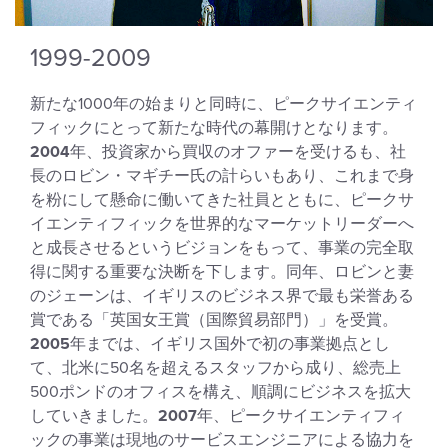
1999-2009
新たな1000年の始まりと同時に、ピークサイエンティ
フィックにとって新たな時代の幕開けとなります。
2004
年、投資家から買収のオファーを受けるも、社
長のロビン・マギチー氏の計らいもあり、これまで身
を粉にして懸命に働いてきた社員とともに、ピークサ
イエンティフィックを世界的なマーケットリーダーへ
と成長させるというビジョンをもって、事業の完全取
得に関する重要な決断を下します。同年、ロビンと妻
のジェーンは、イギリスのビジネス界で最も栄誉ある
賞である「英国女王賞（国際貿易部門）」を受賞。
2005
年までは、イギリス国外で初の事業拠点とし
て、北米に50名を超えるスタッフから成り、総売上
500ポンドのオフィスを構え、順調にビジネスを拡大
していきました。
2007
年、ピークサイエンティフィ
ックの事業は現地のサービスエンジニアによる協力を