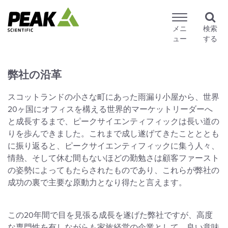
メニ
検索
ュー
する
弊社の沿革
スコットランドの小さな町にあった雨漏り小屋から、世界
20ヶ国にオフィスを構える世界的マーケットリーダーへ
と成長するまで、ピークサイエンティフィックは長い道の
りを歩んできました。これまで成し遂げてきたことととも
に振り返ると、ピークサイエンティフィックに集う人々、
情熱、そして休む間もないほどの勤勉さは顧客ファースト
の姿勢によってもたらされたものであり、これらが弊社の
成功の裏で主要な原動力となり得たと言えます。
この20年間で目を見張る成長を遂げた弊社ですが、高度
な専門性を有しながらも家族経営の企業として、良い意味