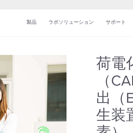
製品
ラボソリューション
サポート
荷電
（C
出（
生装
素）