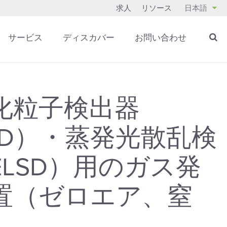
求人
リソース
日本語
サービス
ディスカバー
お問い合わせ
化粒子検出器
AD）・蒸発光散乱検
ELSD）用のガス発
置（ゼロエア、窒