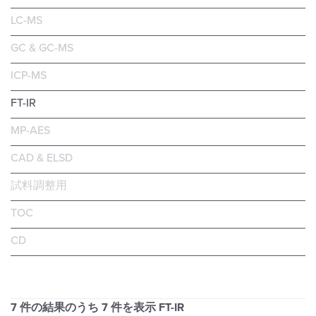
LC-MS
GC & GC-MS
ICP-MS
FT-IR
MP-AES
CAD & ELSD
試料調整用
TOC
CD
7 件の結果のうち
7
件を表示 FT-IR